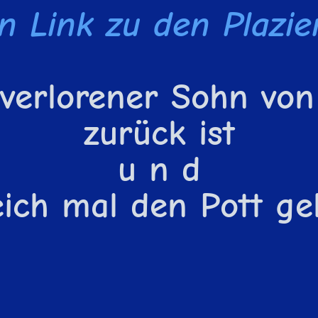
in Link zu den Plazi
 verlorener Sohn von
zurück ist
u n d
eich mal den Pott ge