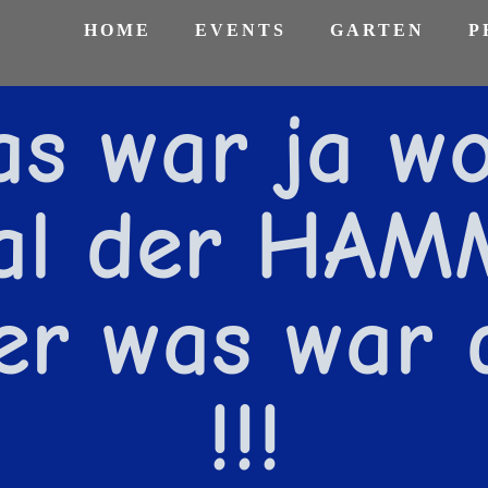
HOME
EVENTS
GARTEN
P
as war ja wo
al der HAM
er was war 
!!!