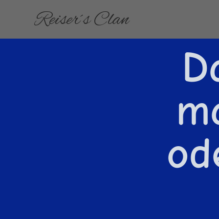
Reiser´s Clan
D
m
od