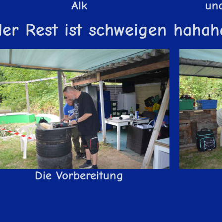
Alk
un
er Rest ist schweigen haha
Die Vorbereitung