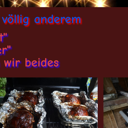
völlig anderem
t"
er"
 wir beides