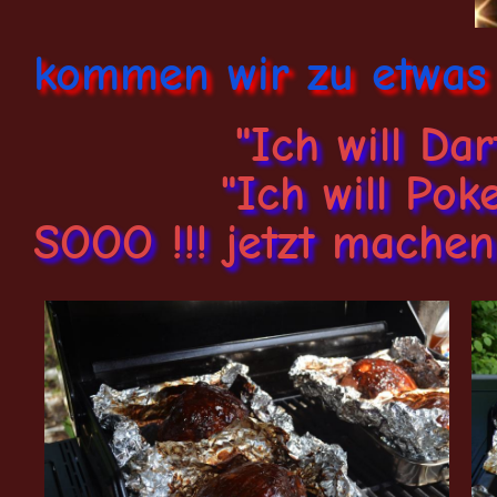
kommen wir zu etwas 
"Ich will Dar
"Ich will Pok
SOOO !!! jetzt machen