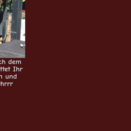
ach dem
ttet Ihr
n und
hrrr