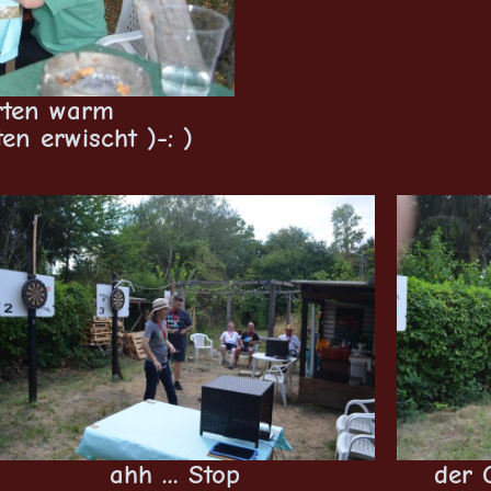
arten warm
en erwischt )-: )
ahh ... Stop
der 