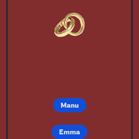
Manu
Emma